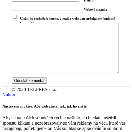
E-mail
*
Webová stránka
Uložit do prohlížeče jméno, e-mail a webovou stránku pro budoucí
komentáře.
© 2020 TELPRES s.r.o.
Nahoru
Nastavení cookies: Aby web zůstal tak, jak ho znáte
Abyste na našich stránkách rychle našli to, co hledáte, ušetřili
spoustu klikání a nezobrazovaly se vám reklamy na věci, které vás
nezajímají, potřebujeme od Vás souhlas se zpracováním souborů