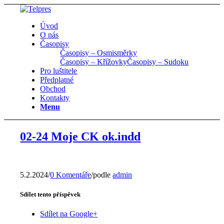
Úvod
O nás
Časopisy
Časopisy – Osmisměrky
Časopisy – Křížovky
Časopisy – Sudoku
Pro luštitele
Předplatné
Obchod
Kontakty
Menu
02-24 Moje CK ok.indd
5.2.2024
/
0 Komentáře
/
podle
admin
Sdílet tento příspěvek
Sdílet na Google+