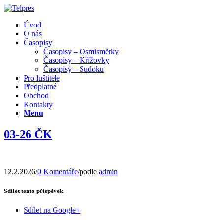
Úvod
O nás
Časopisy
Časopisy – Osmisměrky
Časopisy – Křížovky
Časopisy – Sudoku
Pro luštitele
Předplatné
Obchod
Kontakty
Menu
03-26 ČK
12.2.2026
/
0 Komentáře
/
podle
admin
Sdílet tento příspěvek
Sdílet na Google+