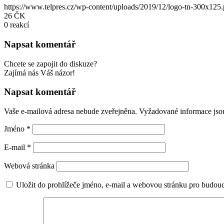
https://www.telpres.cz/wp-content/uploads/2019/12/logo-tn-300x125
26 ČK
0
reakcí
Napsat komentář
Chcete se zapojit do diskuze?
Zajímá nás Váš názor!
Napsat komentář
Vaše e-mailová adresa nebude zveřejněna.
Vyžadované informace js
Jméno
*
E-mail
*
Webová stránka
Uložit do prohlížeče jméno, e-mail a webovou stránku pro budou