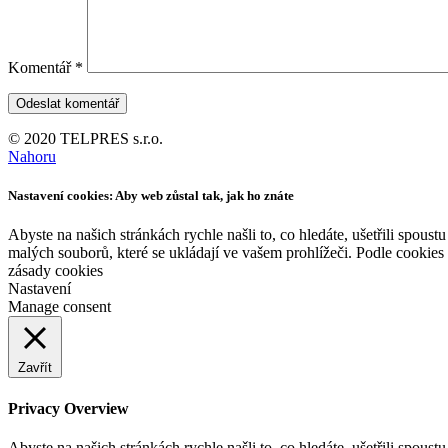
Komentář
*
© 2020 TELPRES s.r.o.
Nahoru
Nastavení cookies: Aby web zůstal tak, jak ho znáte
Abyste na našich stránkách rychle našli to, co hledáte, ušetřili spou
malých souborů, které se ukládají ve vašem prohlížeči. Podle cookies
zásady cookies
Nastavení
Manage consent
Zavřít
Privacy Overview
Abyste na našich stránkách rychle našli to, co hledáte, ušetřili spou