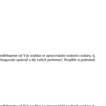
, potřebujeme od Vás souhlas se zpracováním souborů cookies, tj.
ungovalo správně a dle vašich preferencí. Projděte si podrobně.
, potřebujeme od Vás souhlas se zpracováním souborů cookies, tj.