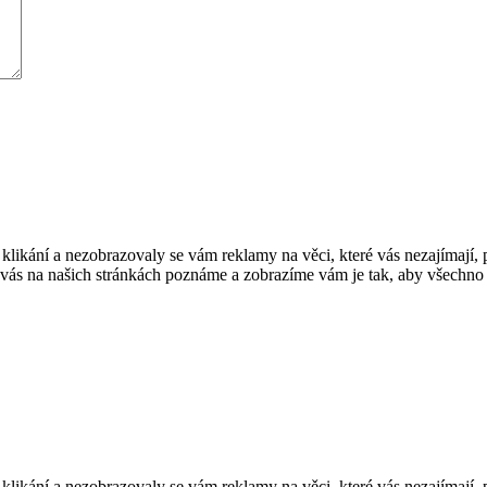
stu klikání a nezobrazovaly se vám reklamy na věci, které vás nezajímají
 vás na našich stránkách poznáme a zobrazíme vám je tak, aby všechno f
stu klikání a nezobrazovaly se vám reklamy na věci, které vás nezajímají