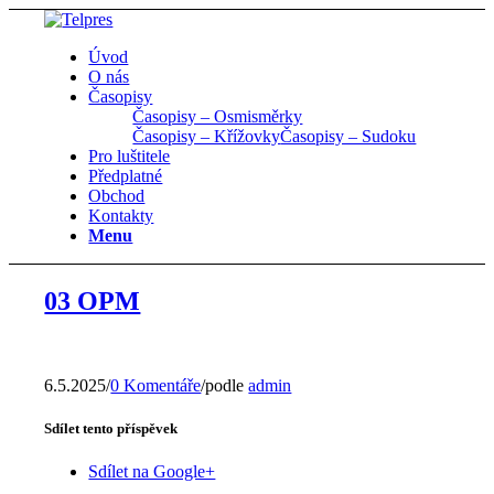
Úvod
O nás
Časopisy
Časopisy – Osmisměrky
Časopisy – Křížovky
Časopisy – Sudoku
Pro luštitele
Předplatné
Obchod
Kontakty
Menu
03 OPM
6.5.2025
/
0 Komentáře
/
podle
admin
Sdílet tento příspěvek
Sdílet na Google+