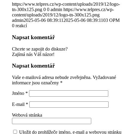
https://www.telpres.cz/wp-content/uploads/2019/12/logo-
tn-300x125.png
0
0
admin
https://www.telpres.cz/wp-
content/uploads/2019/12/logo-tn-300x125.png
admin
2025-05-06 08:39:11
2025-05-06 08:39:11
03 OPM
0
reakcí
Napsat komentář
Chcete se zapojit do diskuze?
Zajímá nás Váš názor!
Napsat komentář
Vaše e-mailová adresa nebude zveřejněna.
Vyžadované
informace jsou označeny
*
Jméno
*
E-mail
*
Webová stránka
Uložit do prohlížeče jméno, e-mail a webovou stránku