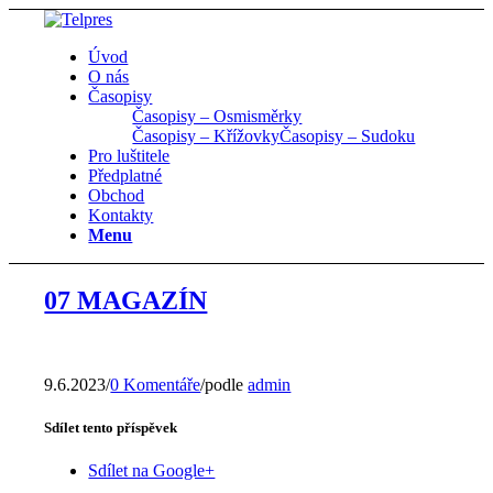
Úvod
O nás
Časopisy
Časopisy – Osmisměrky
Časopisy – Křížovky
Časopisy – Sudoku
Pro luštitele
Předplatné
Obchod
Kontakty
Menu
07 MAGAZÍN
9.6.2023
/
0 Komentáře
/
podle
admin
Sdílet tento příspěvek
Sdílet na Google+