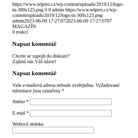
https://www.telpres.cz/wp-content/uploads/2019/12/logo-
tn-300x125.png
0
0
admin
https://www.telpres.cz/wp-
content/uploads/2019/12/logo-tn-300x125.png
admin
2023-06-09 17:27:07
2023-06-09 17:27:07
07
MAGAZÍN
0
reakcí
Napsat komentář
Chcete se zapojit do diskuze?
Zajímá nás Váš názor!
Napsat komentář
Vaše e-mailová adresa nebude zveřejněna.
Vyžadované
informace jsou označeny
*
Jméno
*
E-mail
*
Webová stránka