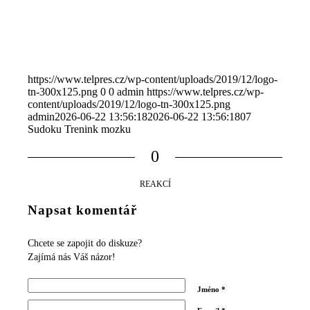
https://www.telpres.cz/wp-content/uploads/2019/12/logo-
tn-300x125.png
0
0
admin
https://www.telpres.cz/wp-
content/uploads/2019/12/logo-tn-300x125.png
admin
2026-06-22 13:56:18
2026-06-22 13:56:18
07
Sudoku Trenink mozku
0
REAKCÍ
Napsat komentář
Chcete se zapojit do diskuze?
Zajímá nás Váš názor!
Jméno
*