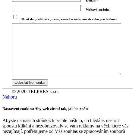
E-mail
*
Webová stránka
Uložit do prohlížeče jméno, e-mail a webovou stránku pro budoucí
komentáře.
© 2020 TELPRES s.r.o.
Nahoru
Nastavení cookies: Aby web zůstal tak, jak ho znáte
Abyste na našich stránkách rychle našli to, co hledáte, ušetřili
spoustu klikání a nezobrazovaly se vám reklamy na věci, které vás
nezajímají, potřebujeme od Vás souhlas se zpracováním souborů