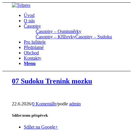
Úvod
O nás
Časopisy
Časopisy – Osmisměrky
Časopisy – Křížovky
Časopisy – Sudoku
Pro luštitele
Předplatné
Obchod
Kontakty
Menu
07 Sudoku Trenink mozku
22.6.2026
/
0 Komentáře
/
podle
admin
Sdílet tento příspěvek
Sdílet na Google+