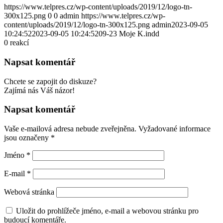
https://www.telpres.cz/wp-content/uploads/2019/12/logo-tn-
300x125.png
0
0
admin
https://www.telpres.cz/wp-
content/uploads/2019/12/logo-tn-300x125.png
admin
2023-09-05
10:24:52
2023-09-05 10:24:52
09-23 Moje K.indd
0
reakcí
Napsat komentář
Chcete se zapojit do diskuze?
Zajímá nás Váš názor!
Napsat komentář
Vaše e-mailová adresa nebude zveřejněna.
Vyžadované informace
jsou označeny
*
Jméno
*
E-mail
*
Webová stránka
Uložit do prohlížeče jméno, e-mail a webovou stránku pro
budoucí komentáře.