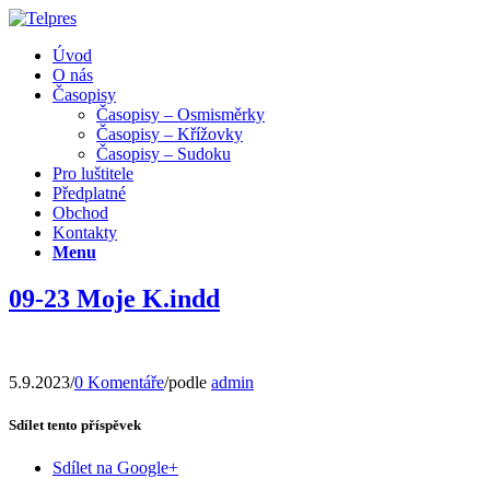
Úvod
O nás
Časopisy
Časopisy – Osmisměrky
Časopisy – Křížovky
Časopisy – Sudoku
Pro luštitele
Předplatné
Obchod
Kontakty
Menu
09-23 Moje K.indd
5.9.2023
/
0 Komentáře
/
podle
admin
Sdílet tento příspěvek
Sdílet na Google+