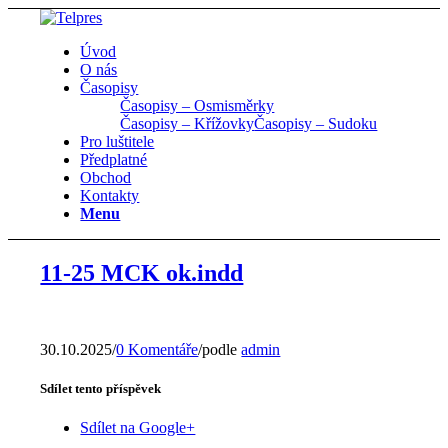
Úvod
O nás
Časopisy
Časopisy – Osmisměrky
Časopisy – Křížovky
Časopisy – Sudoku
Pro luštitele
Předplatné
Obchod
Kontakty
Menu
11-25 MCK ok.indd
30.10.2025
/
0 Komentáře
/
podle
admin
Sdílet tento příspěvek
Sdílet na Google+