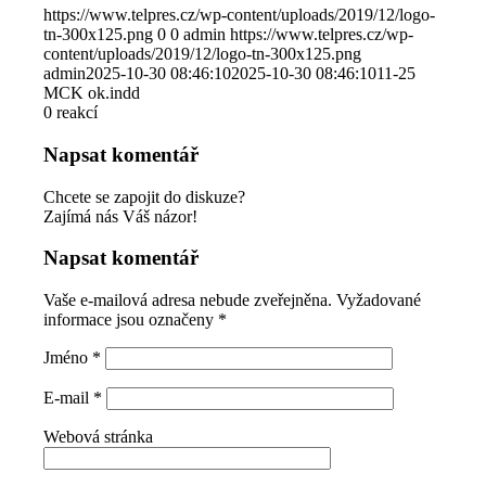
https://www.telpres.cz/wp-content/uploads/2019/12/logo-
tn-300x125.png
0
0
admin
https://www.telpres.cz/wp-
content/uploads/2019/12/logo-tn-300x125.png
admin
2025-10-30 08:46:10
2025-10-30 08:46:10
11-25
MCK ok.indd
0
reakcí
Napsat komentář
Chcete se zapojit do diskuze?
Zajímá nás Váš názor!
Napsat komentář
Vaše e-mailová adresa nebude zveřejněna.
Vyžadované
informace jsou označeny
*
Jméno
*
E-mail
*
Webová stránka