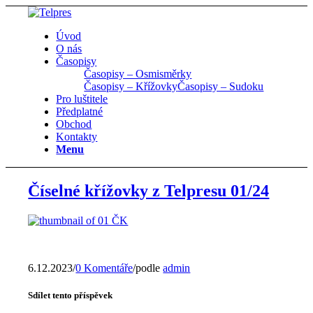
Úvod
O nás
Časopisy
Časopisy – Osmisměrky
Časopisy – Křížovky
Časopisy – Sudoku
Pro luštitele
Předplatné
Obchod
Kontakty
Menu
Číselné křížovky z Telpresu 01/24
6.12.2023
/
0 Komentáře
/
podle
admin
Sdílet tento příspěvek