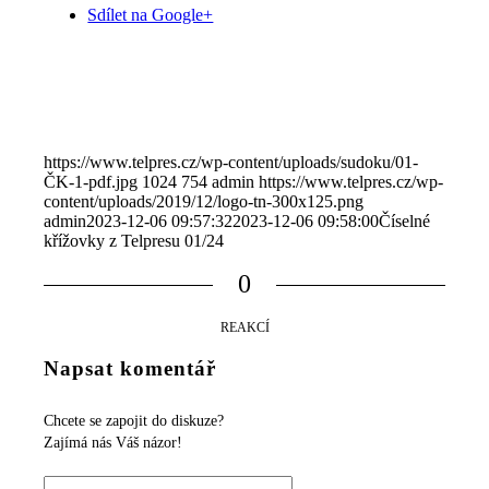
Sdílet na Google+
https://www.telpres.cz/wp-content/uploads/sudoku/01-
ČK-1-pdf.jpg
1024
754
admin
https://www.telpres.cz/wp-
content/uploads/2019/12/logo-tn-300x125.png
admin
2023-12-06 09:57:32
2023-12-06 09:58:00
Číselné
křížovky z Telpresu 01/24
0
REAKCÍ
Napsat komentář
Chcete se zapojit do diskuze?
Zajímá nás Váš názor!