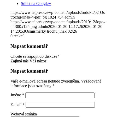
Sdílet na Google+
https://www.telpres.cz/wp-content/uploads/sudoku/02-Os-
trochu-jinak-4-pdf.jpg
1024
754
admin
https://www.telpres.cz/wp-content/uploads/2019/12/logo-
tn-300x125.png
admin
2026-01-20 14:17:26
2026-01-20
14:20:53
Osmisměrky trochu jinak 02/26
0
reakcí
Napsat komentář
Chcete se zapojit do diskuze?
Zajímá nás Váš názor!
Napsat komentář
Vaše e-mailová adresa nebude zveřejněna.
Vyžadované
informace jsou označeny
*
Jméno
*
E-mail
*
Webová stránka