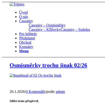
Úvod
O nás
Časopisy
Časopisy – Osmisměrky
Časopisy – Křížovky
Časopisy – Sudoku
Pro luštitele
Předplatné
Obchod
Kontakty
Menu
Osmisměrky trochu jinak 02/26
20.1.2026
/
0 Komentáře
/
podle
admin
Sdílet tento příspěvek