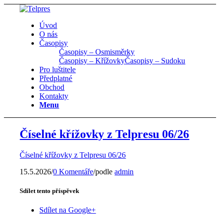
Úvod
O nás
Časopisy
Časopisy – Osmisměrky
Časopisy – Křížovky
Časopisy – Sudoku
Pro luštitele
Předplatné
Obchod
Kontakty
Menu
Číselné křížovky z Telpresu 06/26
Číselné křížovky z Telpresu 06/26
15.5.2026
/
0 Komentáře
/
podle
admin
Sdílet tento příspěvek
Sdílet na Google+