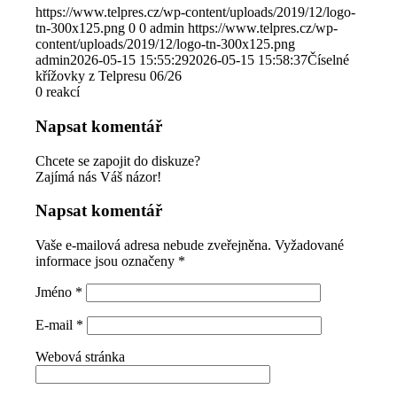
https://www.telpres.cz/wp-content/uploads/2019/12/logo-
tn-300x125.png
0
0
admin
https://www.telpres.cz/wp-
content/uploads/2019/12/logo-tn-300x125.png
admin
2026-05-15 15:55:29
2026-05-15 15:58:37
Číselné
křížovky z Telpresu 06/26
0
reakcí
Napsat komentář
Chcete se zapojit do diskuze?
Zajímá nás Váš názor!
Napsat komentář
Vaše e-mailová adresa nebude zveřejněna.
Vyžadované
informace jsou označeny
*
Jméno
*
E-mail
*
Webová stránka