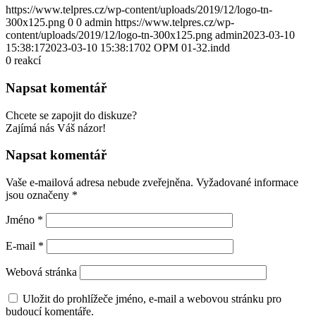
https://www.telpres.cz/wp-content/uploads/2019/12/logo-tn-
300x125.png
0
0
admin
https://www.telpres.cz/wp-
content/uploads/2019/12/logo-tn-300x125.png
admin
2023-03-10
15:38:17
2023-03-10 15:38:17
02 OPM 01-32.indd
0
reakcí
Napsat komentář
Chcete se zapojit do diskuze?
Zajímá nás Váš názor!
Napsat komentář
Vaše e-mailová adresa nebude zveřejněna.
Vyžadované informace
jsou označeny
*
Jméno
*
E-mail
*
Webová stránka
Uložit do prohlížeče jméno, e-mail a webovou stránku pro
budoucí komentáře.