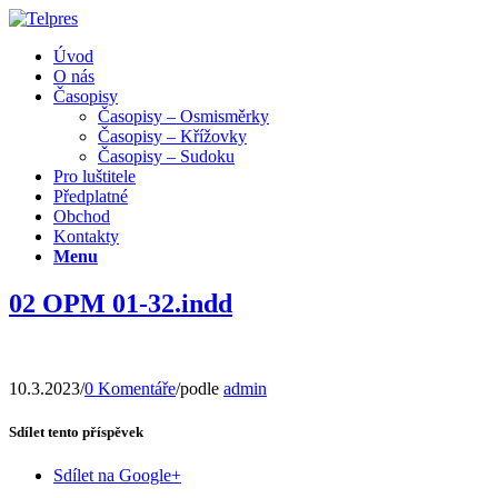
Úvod
O nás
Časopisy
Časopisy – Osmisměrky
Časopisy – Křížovky
Časopisy – Sudoku
Pro luštitele
Předplatné
Obchod
Kontakty
Menu
02 OPM 01-32.indd
10.3.2023
/
0 Komentáře
/
podle
admin
Sdílet tento příspěvek
Sdílet na Google+