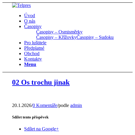
Úvod
O nás
Časopisy
Časopisy – Osmisměrky
Časopisy – Křížovky
Časopisy – Sudoku
Pro luštitele
Předplatné
Obchod
Kontakty
Menu
02 Os trochu jinak
20.1.2026
/
0 Komentáře
/
podle
admin
Sdílet tento příspěvek
Sdílet na Google+