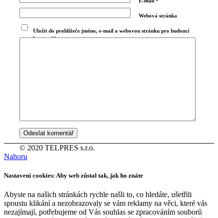
E-mail
*
Webová stránka
Uložit do prohlížeče jméno, e-mail a webovou stránku pro budoucí
komentáře.
© 2020 TELPRES s.r.o.
Nahoru
Nastavení cookies: Aby web zůstal tak, jak ho znáte
Abyste na našich stránkách rychle našli to, co hledáte, ušetřili
spoustu klikání a nezobrazovaly se vám reklamy na věci, které vás
nezajímají, potřebujeme od Vás souhlas se zpracováním souborů