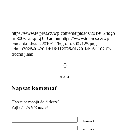
https://www.telpres.cz/wp-content/uploads/2019/12/logo-
tn-300x125.png
0
0
admin
https://www.telpres.cz/wp-
content/uploads/2019/12/logo-tn-300x125.png
admin
2026-01-20 14:16:11
2026-01-20 14:16:11
02 Os
trochu jinak
0
REAKCÍ
Napsat komentář
Chcete se zapojit do diskuze?
Zajímá nás Váš názor!
Jméno
*