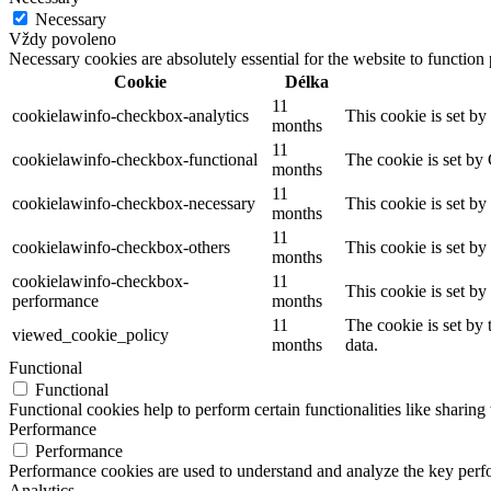
Necessary
Vždy povoleno
Necessary cookies are absolutely essential for the website to function
Cookie
Délka
11
cookielawinfo-checkbox-analytics
This cookie is set b
months
11
cookielawinfo-checkbox-functional
The cookie is set by
months
11
cookielawinfo-checkbox-necessary
This cookie is set b
months
11
cookielawinfo-checkbox-others
This cookie is set b
months
cookielawinfo-checkbox-
11
This cookie is set b
performance
months
11
The cookie is set by
viewed_cookie_policy
months
data.
Functional
Functional
Functional cookies help to perform certain functionalities like sharing 
Performance
Performance
Performance cookies are used to understand and analyze the key perfor
Analytics