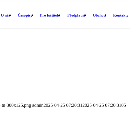
O nás
Časopisy
Pro luštitele
Předplatné
Obchod
Kontakty
o-tn-300x125.png
admin
2025-04-25 07:20:31
2025-04-25 07:20:31
05