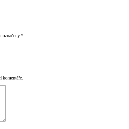
ou označeny
*
cí komentáře.