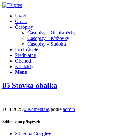
Úvod
O nás
Časopisy
Časopisy – Osmisměrky
Časopisy – Křížovky
Časopisy – Sudoku
Pro luštitele
Předplatné
Obchod
Kontakty
Menu
05 Stovka obálka
16.4.2025
/
0 Komentáře
/
podle
admin
Sdílet tento příspěvek
Sdílet na Google+