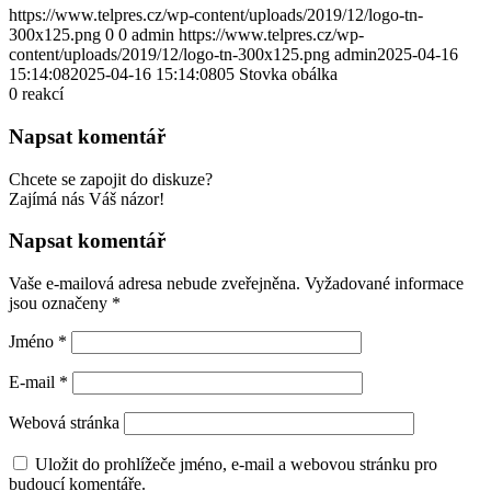
https://www.telpres.cz/wp-content/uploads/2019/12/logo-tn-
300x125.png
0
0
admin
https://www.telpres.cz/wp-
content/uploads/2019/12/logo-tn-300x125.png
admin
2025-04-16
15:14:08
2025-04-16 15:14:08
05 Stovka obálka
0
reakcí
Napsat komentář
Chcete se zapojit do diskuze?
Zajímá nás Váš názor!
Napsat komentář
Vaše e-mailová adresa nebude zveřejněna.
Vyžadované informace
jsou označeny
*
Jméno
*
E-mail
*
Webová stránka
Uložit do prohlížeče jméno, e-mail a webovou stránku pro
budoucí komentáře.