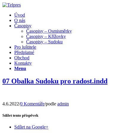
Úvod
O nás
Časopisy
Časopisy – Osmisměrky
Časopisy – Křížovky
Časopisy – Sudoku
Pro luštitele
Předplatné
Obchod
Kontakty
Menu
07 Obalka Sudoku pro radost.indd
4.6.2022
/
0 Komentáře
/
podle
admin
Sdílet tento příspěvek
Sdílet na Google+