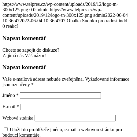
https://www.telpres.cz/wp-content/uploads/2019/12/logo-tn-
300x125.png
0
0
admin
https://www.telpres.cz/wp-
content/uploads/2019/12/logo-tn-300x125.png
admin
2022-06-04
10:36:47
2022-06-04 10:36:47
07 Obalka Sudoku pro radost.indd
0
reakcí
Napsat komentář
Chcete se zapojit do diskuze?
Zajímá nás Váš názor!
Napsat komentář
Vaše e-mailová adresa nebude zveřejněna.
Vyžadované informace
jsou označeny
*
Jméno
*
E-mail
*
Webová stránka
Uložit do prohlížeče jméno, e-mail a webovou stránku pro
budoucí komentáře.