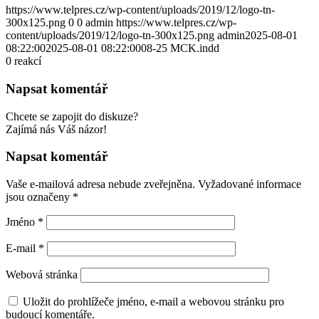
https://www.telpres.cz/wp-content/uploads/2019/12/logo-tn-
300x125.png
0
0
admin
https://www.telpres.cz/wp-
content/uploads/2019/12/logo-tn-300x125.png
admin
2025-08-01
08:22:00
2025-08-01 08:22:00
08-25 MCK.indd
0
reakcí
Napsat komentář
Chcete se zapojit do diskuze?
Zajímá nás Váš názor!
Napsat komentář
Vaše e-mailová adresa nebude zveřejněna.
Vyžadované informace
jsou označeny
*
Jméno
*
E-mail
*
Webová stránka
Uložit do prohlížeče jméno, e-mail a webovou stránku pro
budoucí komentáře.