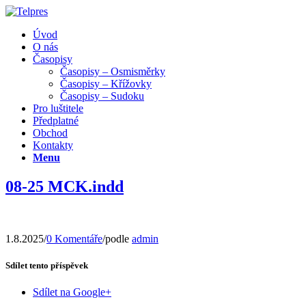
Úvod
O nás
Časopisy
Časopisy – Osmisměrky
Časopisy – Křížovky
Časopisy – Sudoku
Pro luštitele
Předplatné
Obchod
Kontakty
Menu
08-25 MCK.indd
1.8.2025
/
0 Komentáře
/
podle
admin
Sdílet tento příspěvek
Sdílet na Google+