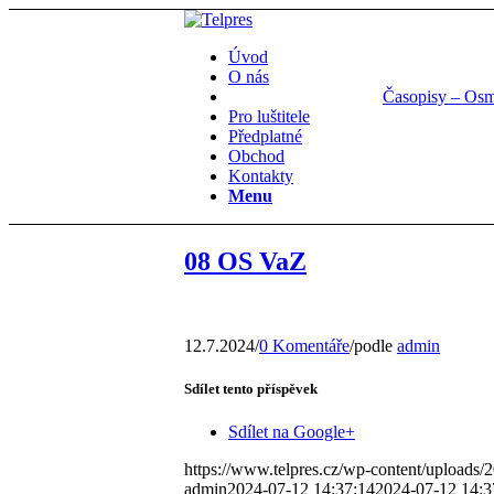
Úvod
O nás
Časopisy – Os
Pro luštitele
Předplatné
Obchod
Kontakty
Menu
08 OS VaZ
12.7.2024
/
0 Komentáře
/
podle
admin
Sdílet tento příspěvek
Sdílet na Google+
https://www.telpres.cz/wp-content/uploads
admin
2024-07-12 14:37:14
2024-07-12 14:3