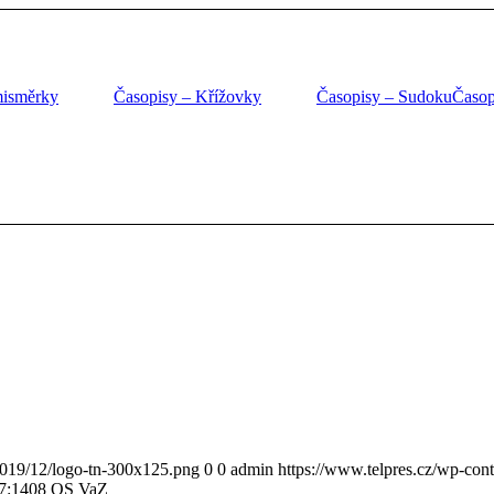
misměrky
Časopisy – Křížovky
Časopisy – Sudoku
Časop
/2019/12/logo-tn-300x125.png
0
0
admin
https://www.telpres.cz/wp-con
7:14
08 OS VaZ