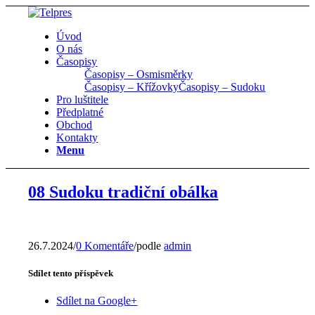
Úvod
O nás
Časopisy
Časopisy – Osmisměrky
Časopisy – Křížovky
Časopisy – Sudoku
Pro luštitele
Předplatné
Obchod
Kontakty
Menu
08 Sudoku tradiční obálka
26.7.2024
/
0 Komentáře
/
podle
admin
Sdílet tento příspěvek
Sdílet na Google+