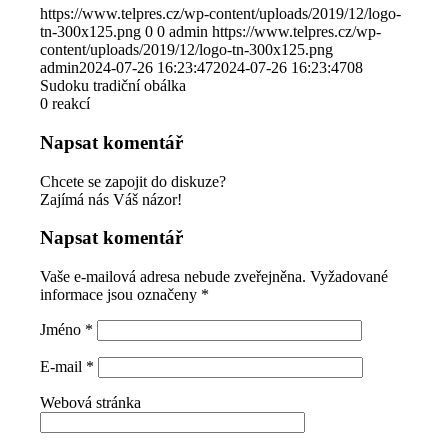
https://www.telpres.cz/wp-content/uploads/2019/12/logo-
tn-300x125.png
0
0
admin
https://www.telpres.cz/wp-
content/uploads/2019/12/logo-tn-300x125.png
admin
2024-07-26 16:23:47
2024-07-26 16:23:47
08
Sudoku tradiční obálka
0
reakcí
Napsat komentář
Chcete se zapojit do diskuze?
Zajímá nás Váš názor!
Napsat komentář
Vaše e-mailová adresa nebude zveřejněna.
Vyžadované
informace jsou označeny
*
Jméno
*
E-mail
*
Webová stránka