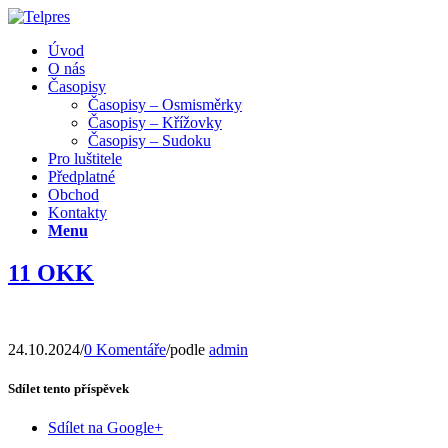
Úvod
O nás
Časopisy
Časopisy – Osmisměrky
Časopisy – Křížovky
Časopisy – Sudoku
Pro luštitele
Předplatné
Obchod
Kontakty
Menu
11 OKK
24.10.2024
/
0 Komentáře
/
podle
admin
Sdílet tento příspěvek
Sdílet na Google+