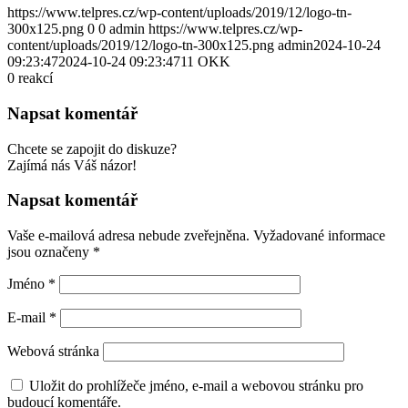
https://www.telpres.cz/wp-content/uploads/2019/12/logo-tn-
300x125.png
0
0
admin
https://www.telpres.cz/wp-
content/uploads/2019/12/logo-tn-300x125.png
admin
2024-10-24
09:23:47
2024-10-24 09:23:47
11 OKK
0
reakcí
Napsat komentář
Chcete se zapojit do diskuze?
Zajímá nás Váš názor!
Napsat komentář
Vaše e-mailová adresa nebude zveřejněna.
Vyžadované informace
jsou označeny
*
Jméno
*
E-mail
*
Webová stránka
Uložit do prohlížeče jméno, e-mail a webovou stránku pro
budoucí komentáře.