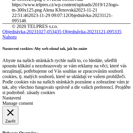
https://www.telpres.cz/wp-content/uploads/2019/12/logo-
tn-300x125.png
Alena Křenovská
2023-11-21
22:51:46
2023-11-29 09:07:12
Objednávka-20231121-
095146
© 2020 TELPRES s.r.o.
Objednávka-20231027-053435
Objednávka-20231121-095335
Nahoru
Nastavení cookies: Aby web zůstal tak, jak ho znáte
Abyste na našich stránkách rychle našli to, co hledáte, ušetřili
spoustu klikání a nezobrazovaly se vám reklamy na věci, které vás
nezajímají, potřebujeme od Vás souhlas se zpracováním souborů
cookies, tj. malých souborů, které se ukládají ve vašem prohlížeči.
Podle cookies vás na našich stránkách poznáme a zobrazíme vám je
tak, aby všechno fungovalo správně a dle vašich preferencí. Projděte
si podrobně. zásady cookies
Nastavení
Manage consent
Zavřít