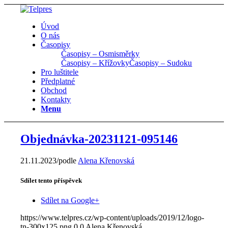
Úvod
O nás
Časopisy
Časopisy – Osmisměrky
Časopisy – Křížovky
Časopisy – Sudoku
Pro luštitele
Předplatné
Obchod
Kontakty
Menu
Objednávka-20231121-095146
21.11.2023
/
podle
Alena Křenovská
Sdílet tento příspěvek
Sdílet na Google+
https://www.telpres.cz/wp-content/uploads/2019/12/logo-
tn-300x125.png
0
0
Alena Křenovská