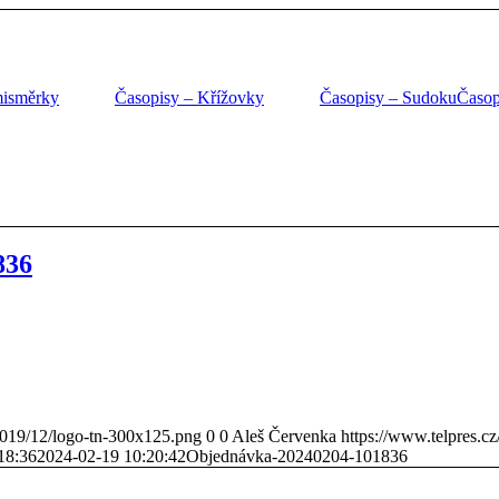
misměrky
Časopisy – Křížovky
Časopisy – Sudoku
Časop
836
/2019/12/logo-tn-300x125.png
0
0
Aleš Červenka
https://www.telpres.c
18:36
2024-02-19 10:20:42
Objednávka-20240204-101836