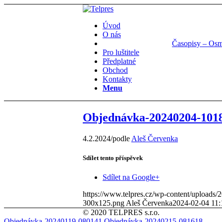
Úvod
O nás
Časopisy – Os
Pro luštitele
Předplatné
Obchod
Kontakty
Menu
Objednávka-20240204-101
4.2.2024
/
podle
Aleš Červenka
Sdílet tento příspěvek
Sdílet na Google+
https://www.telpres.cz/wp-content/uploads
300x125.png
Aleš Červenka
2024-02-04 11:
© 2020 TELPRES s.r.o.
Objednávka-20240119-080141
Objednávka-20240215-081618