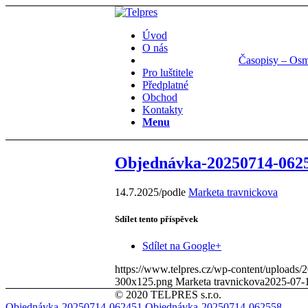
Úvod
O nás
Časopisy – Os
Pro luštitele
Předplatné
Obchod
Kontakty
Menu
Objednávka-20250714-062
14.7.2025
/
podle
Marketa travnickova
Sdílet tento příspěvek
Sdílet na Google+
https://www.telpres.cz/wp-content/uploads
300x125.png
Marketa travnickova
2025-07-
© 2020 TELPRES s.r.o.
Objednávka-20250714-062451
Objednávka-20250714-062558