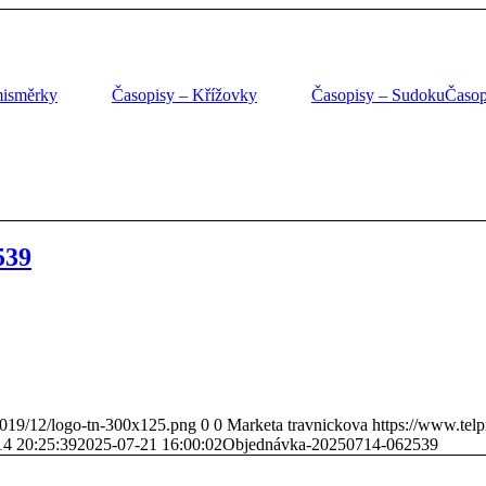
misměrky
Časopisy – Křížovky
Časopisy – Sudoku
Časop
539
/2019/12/logo-tn-300x125.png
0
0
Marketa travnickova
https://www.telp
14 20:25:39
2025-07-21 16:00:02
Objednávka-20250714-062539