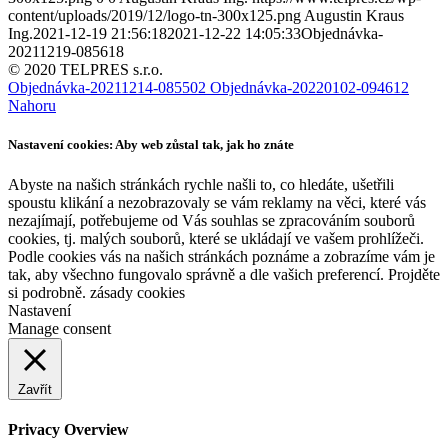
content/uploads/2019/12/logo-tn-300x125.png
Augustin Kraus
Ing.
2021-12-19 21:56:18
2021-12-22 14:05:33
Objednávka-
20211219-085618
© 2020 TELPRES s.r.o.
Objednávka-20211214-085502
Objednávka-20220102-094612
Nahoru
Nastavení cookies: Aby web zůstal tak, jak ho znáte
Abyste na našich stránkách rychle našli to, co hledáte, ušetřili
spoustu klikání a nezobrazovaly se vám reklamy na věci, které vás
nezajímají, potřebujeme od Vás souhlas se zpracováním souborů
cookies, tj. malých souborů, které se ukládají ve vašem prohlížeči.
Podle cookies vás na našich stránkách poznáme a zobrazíme vám je
tak, aby všechno fungovalo správně a dle vašich preferencí. Projděte
si podrobně. zásady cookies
Nastavení
Manage consent
Zavřít
Privacy Overview