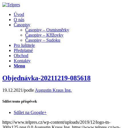
Úvod
O nás
Časopisy
Časopisy – Osmisměrky
Časopisy – Křížovky
Časopisy – Sudoku
Pro luštitele
Předplatné
Obchod
Kontakty
Menu
Objednávka-20211219-085618
19.12.2021
/
podle
Augustin Kraus Ing.
Sdílet tento příspěvek
Sdílet na Google+
https://www.telpres.cz/wp-content/uploads/2019/12/logo-tn-
300x125.png
0
0
Augustin Kraus Ing.
https://www.telpres.cz/wp-