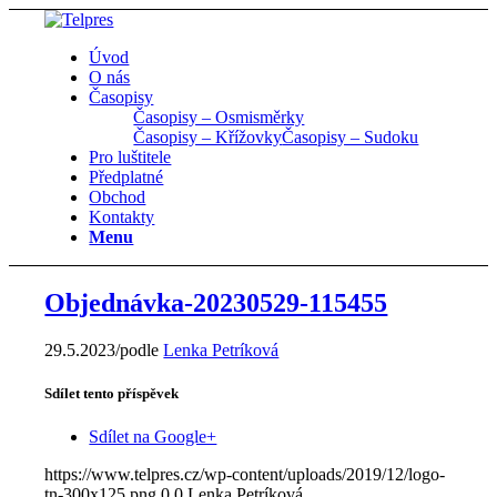
Úvod
O nás
Časopisy
Časopisy – Osmisměrky
Časopisy – Křížovky
Časopisy – Sudoku
Pro luštitele
Předplatné
Obchod
Kontakty
Menu
Objednávka-20230529-115455
29.5.2023
/
podle
Lenka Petríková
Sdílet tento příspěvek
Sdílet na Google+
https://www.telpres.cz/wp-content/uploads/2019/12/logo-
tn-300x125.png
0
0
Lenka Petríková