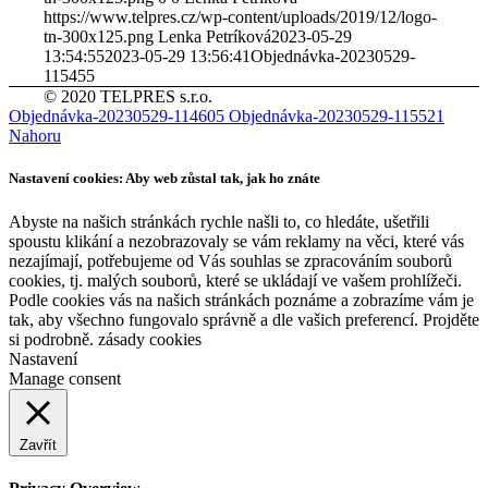
https://www.telpres.cz/wp-content/uploads/2019/12/logo-
tn-300x125.png
Lenka Petríková
2023-05-29
13:54:55
2023-05-29 13:56:41
Objednávka-20230529-
115455
© 2020 TELPRES s.r.o.
Objednávka-20230529-114605
Objednávka-20230529-115521
Nahoru
Nastavení cookies: Aby web zůstal tak, jak ho znáte
Abyste na našich stránkách rychle našli to, co hledáte, ušetřili
spoustu klikání a nezobrazovaly se vám reklamy na věci, které vás
nezajímají, potřebujeme od Vás souhlas se zpracováním souborů
cookies, tj. malých souborů, které se ukládají ve vašem prohlížeči.
Podle cookies vás na našich stránkách poznáme a zobrazíme vám je
tak, aby všechno fungovalo správně a dle vašich preferencí. Projděte
si podrobně. zásady cookies
Nastavení
Manage consent
Zavřít