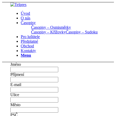
Úvod
O nás
Časopisy
Časopisy – Osmisměrky
Časopisy – Křížovky
Časopisy – Sudoku
Pro luštitele
Předplatné
Obchod
Kontakty
Menu
Jméno
Příjmení
E-mail
Ulice
Město
PSČ