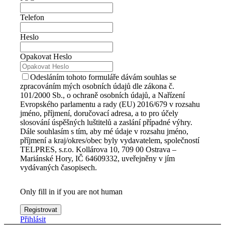
Telefon
Heslo
Opakovat Heslo
Odesláním tohoto formuláře dávám souhlas se
zpracováním mých osobních údajů dle zákona č.
101/2000 Sb., o ochraně osobních údajů, a Nařízení
Evropského parlamentu a rady (EU) 2016/679 v rozsahu
jméno, příjmení, doručovací adresa, a to pro účely
slosování úspěšných luštitelů a zaslání případné výhry.
Dále souhlasím s tím, aby mé údaje v rozsahu jméno,
příjmení a kraj/okres/obec byly vydavatelem, společností
TELPRES, s.r.o. Kollárova 10, 709 00 Ostrava –
Mariánské Hory, IČ 64609332, uveřejněny v jím
vydávaných časopisech.
Only fill in if you are not human
Přihlásit