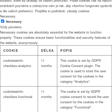
souborů, které se ukládají ve vašem prohlížeči. Podle cookies vás na našich
stránkách poznáme a zobrazíme vám je tak, aby všechno fungovalo správně
a dle vašich preferencí. Projděte si podrobně. zásady cookies
Necessary
Necessary
Vždy povoleno
Necessary cookies are absolutely essential for the website to function
properly. These cookies ensure basic functionalities and security features of
the website, anonymously.
COOKIE
DÉLKA
POPIS
cookielawinfo-
11
This cookie is set by GDPR
checkbox-analytics
months
Cookie Consent plugin. The
cookie is used to store the user
consent for the cookies in the
category "Analytics".
cookielawinfo-
11
The cookie is set by GDPR
checkbox-functional
months
cookie consent to record the user
consent for the cookies in the
category "Functional".