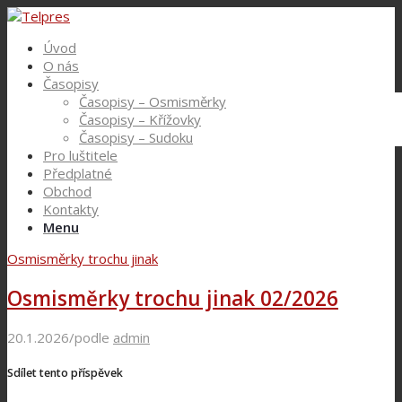
Úvod
O nás
Časopisy
Časopisy – Osmisměrky
Časopisy – Křížovky
Časopisy – Sudoku
Pro luštitele
Předplatné
Obchod
Kontakty
Menu
Osmisměrky trochu jinak
Osmisměrky trochu jinak 02/2026
20.1.2026
/
podle
admin
Sdílet tento příspěvek