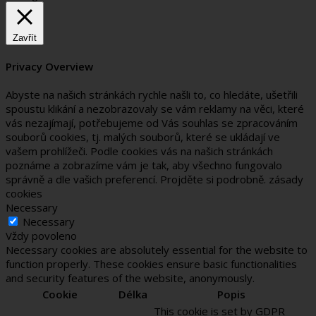
Zavřít
Privacy Overview
Abyste na našich stránkách rychle našli to, co hledáte, ušetřili
spoustu klikání a nezobrazovaly se vám reklamy na věci, které
vás nezajímají, potřebujeme od Vás souhlas se zpracováním
souborů cookies, tj. malých souborů, které se ukládají ve
vašem prohlížeči. Podle cookies vás na našich stránkách
poznáme a zobrazíme vám je tak, aby všechno fungovalo
správně a dle vašich preferencí. Projděte si podrobně. zásady
cookies
Necessary
Necessary
Vždy povoleno
Necessary cookies are absolutely essential for the website to
function properly. These cookies ensure basic functionalities
and security features of the website, anonymously.
Cookie
Délka
Popis
This cookie is set by GDPR