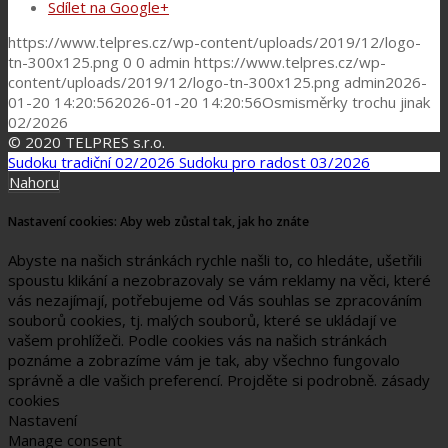
Sdílet na Google+
https://www.telpres.cz/wp-content/uploads/2019/12/logo-
tn-300x125.png
0
0
admin
https://www.telpres.cz/wp-
content/uploads/2019/12/logo-tn-300x125.png
admin
2026-
01-20 14:20:56
2026-01-20 14:20:56
Osmisměrky trochu jinak
02/2026
© 2020 TELPRES s.r.o.
Sudoku tradiční 02/2026
Sudoku pro radost 03/2026
Nahoru
Nastavení cookies: Aby web zůstal tak, jak ho znáte
Abyste na našich stránkách rychle našli to, co hledáte, ušetřili
spoustu klikání a nezobrazovaly se vám reklamy na věci, které
vás nezajímají, potřebujeme od Vás souhlas se zpracováním
souborů cookies, tj. malých souborů, které se ukládají ve
vašem prohlížeči. Podle cookies vás na našich stránkách
poznáme a zobrazíme vám je tak, aby všechno fungovalo
správně a dle vašich preferencí. Projděte si podrobně. zásady
cookies
Nastavení
Manage consent