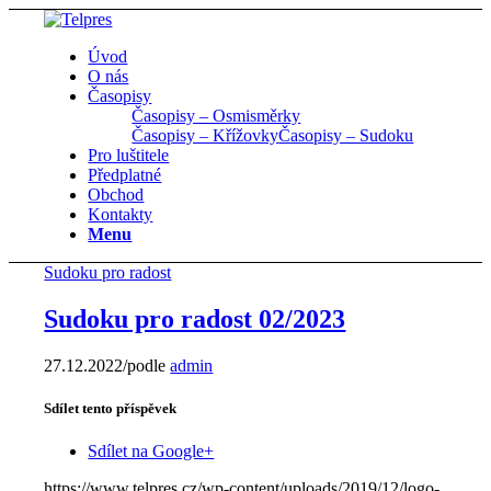
Úvod
O nás
Časopisy
Časopisy – Osmisměrky
Časopisy – Křížovky
Časopisy – Sudoku
Pro luštitele
Předplatné
Obchod
Kontakty
Menu
Sudoku pro radost
Sudoku pro radost 02/2023
27.12.2022
/
podle
admin
Sdílet tento příspěvek
Sdílet na Google+
https://www.telpres.cz/wp-content/uploads/2019/12/logo-