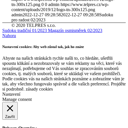
tn-300x125.png
0
0
admin
https://www.telpres.cz/wp-
content/uploads/2019/12/logo-tn-300x125.png
admin
2022-12-27 09:28:58
2022-12-27 09:28:58
Sudoku
pro radost 02/2023
© 2020 TELPRES s.r.o.
Sudoku tradiční 01/2023
Magazín osmisměrek 02/2023
Nahoru
Nastavení cookies: Aby web zůstal tak, jak ho znáte
Abyste na našich stránkách rychle našli to, co hledáte, ušetřili
spoustu klikání a nezobrazovaly se vám reklamy na věci, které vás
nezajímají, potřebujeme od Vás souhlas se zpracováním souborů
cookies, tj. malých souborů, které se ukládají ve vašem prohlížeči.
Podle cookies vás na našich stránkách poznáme a zobrazíme vám je
tak, aby všechno fungovalo správně a dle vašich preferencí. Projděte
si podrobně. zásady cookies
Nastavení
Manage consent
Zavřít