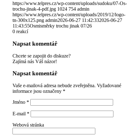
https://www.telpres.cz/wp-content/uploads/sudoku/07-Os-
trochu-jinak-4-pdf.jpg
1024
754
admin
https://www.telpres.cz/wp-content/uploads/2019/12/logo-
tn-300x125.png
admin
2026-06-27 11:42:33
2026-06-27
11:43:55
Osmisměrky trochu jinak 07/26
0
reakcí
Napsat komentář
Chcete se zapojit do diskuze?
Zajímá nás Váš názor!
Napsat komentář
Vaše e-mailová adresa nebude zveřejněna.
Vyžadované
informace jsou označeny
*
Jméno
*
E-mail
*
Webová stránka