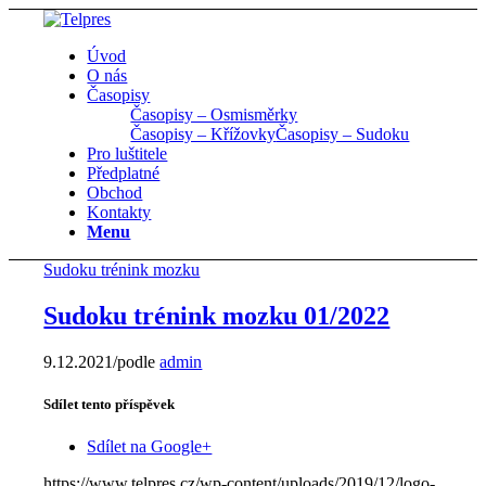
Úvod
O nás
Časopisy
Časopisy – Osmisměrky
Časopisy – Křížovky
Časopisy – Sudoku
Pro luštitele
Předplatné
Obchod
Kontakty
Menu
Sudoku trénink mozku
Sudoku trénink mozku 01/2022
9.12.2021
/
podle
admin
Sdílet tento příspěvek
Sdílet na Google+
https://www.telpres.cz/wp-content/uploads/2019/12/logo-