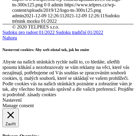
tn-300x125.png
0
0
admin
https://www.telpres.cz/wp-
content/uploads/2019/12/logo-tn-300x125.png
admin
2021-12-09 12:26:11
2021-12-09 12:26:11
Sudoku
trénink mozku 01/2022
© 2020 TELPRES s.r.o.
Sudoku pro radost 01/2022
Sudoku tradiční 01/2022
Nahoru
Nastavení cookies: Aby web zůstal tak, jak ho znáte
Abyste na našich stránkách rychle našli to, co hledáte, ušetřili
spoustu klikání a nezobrazovaly se vám reklamy na věci, které vás
nezajímají, potřebujeme od Vás souhlas se zpracováním souborů
cookies, tj. malých souborů, které se ukládají ve vašem prohlížeči.
Podle cookies vás na našich stránkách poznáme a zobrazíme vám je
tak, aby všechno fungovalo správně a dle vašich preferencí. Projděte
si podrobně. zásady cookies
Nastavení
Manage consent
Zavřít