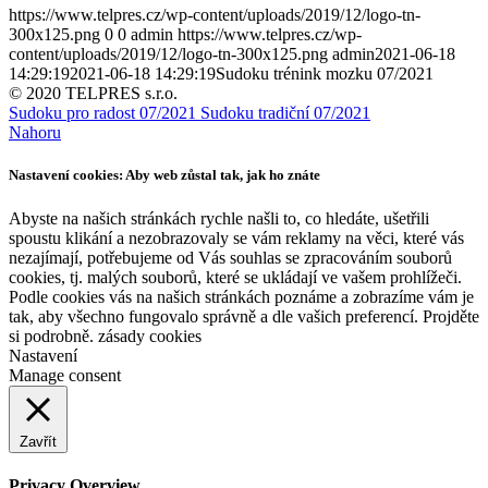
https://www.telpres.cz/wp-content/uploads/2019/12/logo-tn-
300x125.png
0
0
admin
https://www.telpres.cz/wp-
content/uploads/2019/12/logo-tn-300x125.png
admin
2021-06-18
14:29:19
2021-06-18 14:29:19
Sudoku trénink mozku 07/2021
© 2020 TELPRES s.r.o.
Sudoku pro radost 07/2021
Sudoku tradiční 07/2021
Nahoru
Nastavení cookies: Aby web zůstal tak, jak ho znáte
Abyste na našich stránkách rychle našli to, co hledáte, ušetřili
spoustu klikání a nezobrazovaly se vám reklamy na věci, které vás
nezajímají, potřebujeme od Vás souhlas se zpracováním souborů
cookies, tj. malých souborů, které se ukládají ve vašem prohlížeči.
Podle cookies vás na našich stránkách poznáme a zobrazíme vám je
tak, aby všechno fungovalo správně a dle vašich preferencí. Projděte
si podrobně. zásady cookies
Nastavení
Manage consent
Zavřít
Privacy Overview