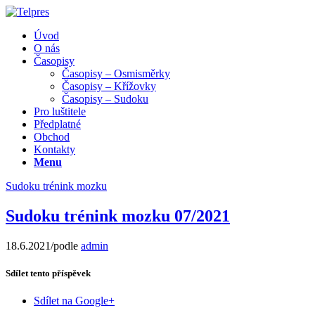
Úvod
O nás
Časopisy
Časopisy – Osmisměrky
Časopisy – Křížovky
Časopisy – Sudoku
Pro luštitele
Předplatné
Obchod
Kontakty
Menu
Sudoku trénink mozku
Sudoku trénink mozku 07/2021
18.6.2021
/
podle
admin
Sdílet tento příspěvek
Sdílet na Google+