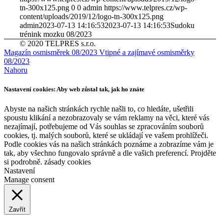
tn-300x125.png
0
0
admin
https://www.telpres.cz/wp-
content/uploads/2019/12/logo-tn-300x125.png
admin
2023-07-13 14:16:53
2023-07-13 14:16:53
Sudoku
trénink mozku 08/2023
© 2020 TELPRES s.r.o.
Magazín osmisměrek 08/2023
Vtipné a zajímavé osmisměrky
08/2023
Nahoru
Nastavení cookies: Aby web zůstal tak, jak ho znáte
Abyste na našich stránkách rychle našli to, co hledáte, ušetřili
spoustu klikání a nezobrazovaly se vám reklamy na věci, které vás
nezajímají, potřebujeme od Vás souhlas se zpracováním souborů
cookies, tj. malých souborů, které se ukládají ve vašem prohlížeči.
Podle cookies vás na našich stránkách poznáme a zobrazíme vám je
tak, aby všechno fungovalo správně a dle vašich preferencí. Projděte
si podrobně. zásady cookies
Nastavení
Manage consent
Zavřít