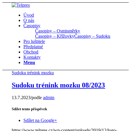
Úvod
O nás
Časopisy
Časopisy – Osmisměrky
Časopisy – Křížovky
Časopisy – Sudoku
Pro luštitele
Předplatné
Obchod
Kontakty
Menu
Sudoku trénink mozku
Sudoku trénink mozku 08/2023
13.7.2023
/
podle
admin
Sdílet tento příspěvek
Sdílet na Google+
https://www.telpres.cz/wp-content/uploads/2019/12/logo-