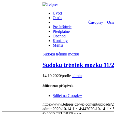
Úvod
O nás
Časopisy – Os
Pro luštitele
Předplatné
Obchod
Kontakty
Menu
Sudoku trénink mozku
Sudoku trénink mozku 11/
14.10.2020
/
podle
admin
Sdílet tento příspěvek
Sdílet na Google+
https://www.telpres.cz/wp-content/uploads
admin
2020-10-14 11:14:44
2020-10-14 11:1
© 2020 TELPRES s.r.o.