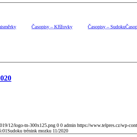
misměrky
Časopisy – Křížovky
Časopisy – Sudoku
Časop
2020
/2019/12/logo-tn-300x125.png
0
0
admin
https://www.telpres.cz/wp-con
5:01
Sudoku trénink mozku 11/2020