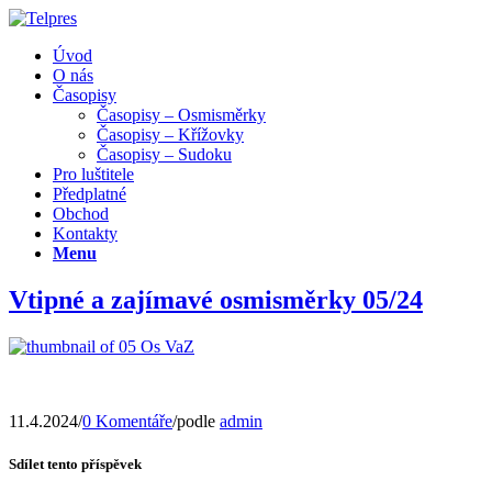
Úvod
O nás
Časopisy
Časopisy – Osmisměrky
Časopisy – Křížovky
Časopisy – Sudoku
Pro luštitele
Předplatné
Obchod
Kontakty
Menu
Vtipné a zajímavé osmisměrky 05/24
11.4.2024
/
0 Komentáře
/
podle
admin
Sdílet tento příspěvek