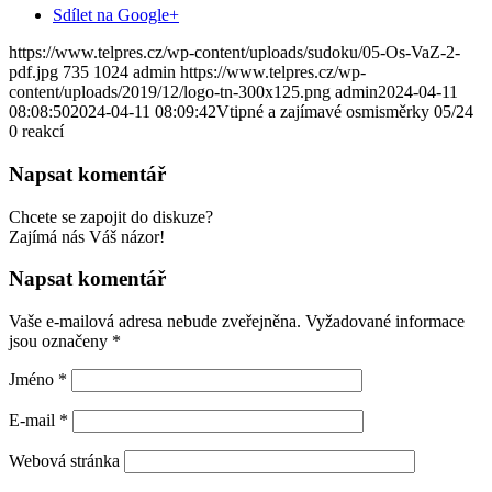
Sdílet na Google+
https://www.telpres.cz/wp-content/uploads/sudoku/05-Os-VaZ-2-
pdf.jpg
735
1024
admin
https://www.telpres.cz/wp-
content/uploads/2019/12/logo-tn-300x125.png
admin
2024-04-11
08:08:50
2024-04-11 08:09:42
Vtipné a zajímavé osmisměrky 05/24
0
reakcí
Napsat komentář
Chcete se zapojit do diskuze?
Zajímá nás Váš názor!
Napsat komentář
Vaše e-mailová adresa nebude zveřejněna.
Vyžadované informace
jsou označeny
*
Jméno
*
E-mail
*
Webová stránka