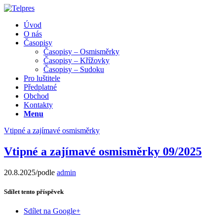
Úvod
O nás
Časopisy
Časopisy – Osmisměrky
Časopisy – Křížovky
Časopisy – Sudoku
Pro luštitele
Předplatné
Obchod
Kontakty
Menu
Vtipné a zajímavé osmisměrky
Vtipné a zajímavé osmisměrky 09/2025
20.8.2025
/
podle
admin
Sdílet tento příspěvek
Sdílet na Google+