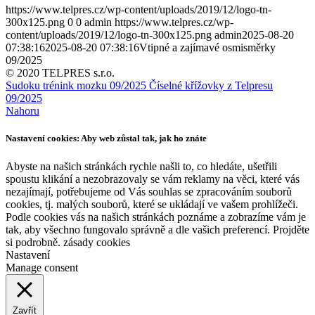
https://www.telpres.cz/wp-content/uploads/2019/12/logo-tn-
300x125.png
0
0
admin
https://www.telpres.cz/wp-
content/uploads/2019/12/logo-tn-300x125.png
admin
2025-08-20
07:38:16
2025-08-20 07:38:16
Vtipné a zajímavé osmisměrky
09/2025
© 2020 TELPRES s.r.o.
Sudoku trénink mozku 09/2025
Číselné křížovky z Telpresu
09/2025
Nahoru
Nastavení cookies: Aby web zůstal tak, jak ho znáte
Abyste na našich stránkách rychle našli to, co hledáte, ušetřili
spoustu klikání a nezobrazovaly se vám reklamy na věci, které vás
nezajímají, potřebujeme od Vás souhlas se zpracováním souborů
cookies, tj. malých souborů, které se ukládají ve vašem prohlížeči.
Podle cookies vás na našich stránkách poznáme a zobrazíme vám je
tak, aby všechno fungovalo správně a dle vašich preferencí. Projděte
si podrobně. zásady cookies
Nastavení
Manage consent
Zavřít